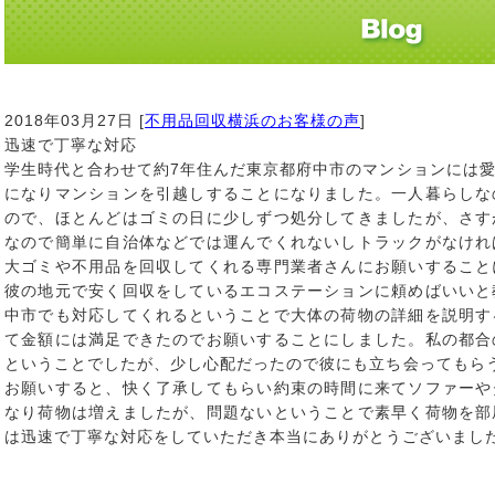
2018年03月27日 [
不用品回収横浜のお客様の声
]
迅速で丁寧な対応
学生時代と合わせて約7年住んだ東京都府中市のマンションには
になりマンションを引越しすることになりました。一人暮らしな
ので、ほとんどはゴミの日に少しずつ処分してきましたが、さす
なので簡単に自治体などでは運んでくれないしトラックがなけれ
大ゴミや不用品を回収してくれる専門業者さんにお願いすること
彼の地元で安く回収をしているエコステーションに頼めばいいと
中市でも対応してくれるということで大体の荷物の詳細を説明す
て金額には満足できたのでお願いすることにしました。私の都合
ということでしたが、少し心配だったので彼にも立ち会ってもら
お願いすると、快く了承してもらい約束の時間に来てソファーや
なり荷物は増えましたが、問題ないということで素早く荷物を部
は迅速で丁寧な対応をしていただき本当にありがとうございまし