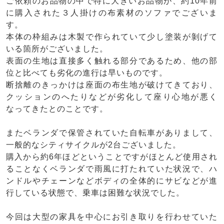
ご依頼のお品物の中で特に大きいお品物が、約10年前
に購入された３人掛けの布素材のソファでございま
す。
本体の枠組みは木製で作られていて少し塗装が剝げて
いる箇所がございました。
表面の生地は直接多く触れる部分であるため、他の部
位と比べても劣化の進行は早いものです。
断捨離のきっかけは座面の布生地が破けてきており、
クッションのへたりなどが劣化して座り心地が悪く
なってきたとのことです。
またベランダで保管されていた自転車がありまして、
一般的なシティサイクルが2台ございました。
購入から約6年ほどということですがほとんど使用され
ることなくベランダで雨風に打たれていた状況で、ハ
ンドルやチェーンなどボディの全体的にサビなどが進
行している状態で、乗車は困難な状況でした。
今回は大型の家具を中心にお引き取りを行わせていた