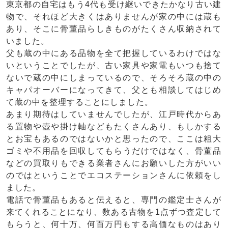
東京都
の自宅はもう4代も受け継いできたかなり古い建
物で、それほど大きくはありませんが家の中には蔵も
あり、そこに骨董品らしきものがたくさん収納されて
いました。
父も蔵の中にある品物を全て把握しているわけではな
いということでしたが、古い家具や家電もいつも捨て
ないで蔵の中にしまっているので、そろそろ蔵の中の
キャパオーバーになってきて、父とも相談してはじめ
て蔵の中を整理することにしました。
あまり期待はしていませんでしたが、江戸時代からあ
る置物や壺や掛け軸などもたくさんあり、もしかする
とお宝もあるのではないかと思ったので、ここは
粗大
ゴミ
や
不用品
を
回収
してもらうだけではなく、骨董品
などの買取りもできる業者さんにお願いした方がいい
のではということでエコステーションさんに依頼をし
ました。
電話で骨董品もあると伝えると、専門の鑑定士さんが
来てくれることになり、数ある古物を1点ずつ査定して
もらうと、何十万、何百万円もする高価なものはあり