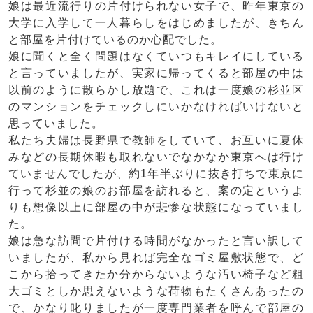
娘は最近流行りの片付けられない女子で、昨年東京の
大学に入学して一人暮らしをはじめましたが、きちん
と部屋を片付けているのか心配でした。
娘に聞くと全く問題はなくていつもキレイにしている
と言っていましたが、実家に帰ってくると部屋の中は
以前のように散らかし放題で、これは一度娘の杉並区
のマンションをチェックしにいかなければいけないと
思っていました。
私たち夫婦は長野県で教師をしていて、お互いに夏休
みなどの長期休暇も取れないでなかなか東京へは行け
ていませんでしたが、約1年半ぶりに抜き打ちで東京に
行って杉並の娘のお部屋を訪れると、案の定というよ
りも想像以上に部屋の中が悲惨な状態になっていまし
た。
娘は急な訪問で片付ける時間がなかったと言い訳して
いましたが、私から見れば完全なゴミ屋敷状態で、ど
こから拾ってきたか分からないような汚い椅子など
粗
大ゴミ
としか思えないような荷物もたくさんあったの
で、かなり叱りましたが一度専門業者を呼んで部屋の