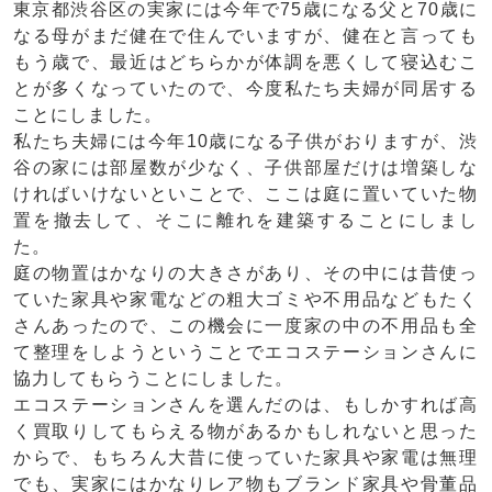
東京都渋谷区
の実家には今年で75歳になる父と70歳に
なる母がまだ健在で住んでいますが、健在と言っても
もう歳で、最近はどちらかが体調を悪くして寝込むこ
とが多くなっていたので、今度私たち夫婦が同居する
ことにしました。
私たち夫婦には今年10歳になる子供がおりますが、渋
谷の家には部屋数が少なく、子供部屋だけは増築しな
ければいけないといことで、ここは庭に置いていた物
置を撤去して、そこに離れを建築することにしまし
た。
庭の物置はかなりの大きさがあり、その中には昔使っ
ていた家具や家電などの
粗大ゴミ
や
不用品
などもたく
さんあったので、この機会に一度家の中の不用品も全
て整理をしようということでエコステーションさんに
協力してもらうことにしました。
エコステーションさんを選んだのは、もしかすれば高
く買取りしてもらえる物があるかもしれないと思った
からで、もちろん大昔に使っていた家具や家電は無理
でも、実家にはかなりレア物もブランド家具や骨董品