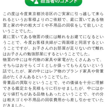
この度は今度東京都渋谷区のご実家に引っ越して来ら
れるというお客様よりのご依頼で、庭に置いてある物
置と家の中の粗大ゴミや不用品の
回収
をして欲しいと
いうことでした。
庭に置いてある物置の後には離れをお建てになるとい
うことで、今度お客様夫婦がご両親様と同居するとい
うことですが、お子さんのお部屋が足りないので離れ
はお子さんの勉強部屋にするということでした。
物置の中には年代物の家具や家電がたくさんあって、
そちらはおそらくゴミとしか扱ってもらえないという
話でしたが、家の中にはレア物のブランド家具や骨董
品がたくさんあるということでした。
骨董品の買取りということで、その価値を十分に理解
できる鑑定士を見積もりに行かせましたが、中にはか
なり値打ちがある品物もあったということで、その分
は粗大ゴミや不用品の回収費用から差し引かせていた
だきました。